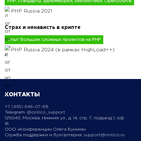
PHP, стандарты, фреймворки, библиотеки, OpenSource
PHP Russia 2021
Страх и ненависть в крипте
Опыт больших сложных проектов на PHP
PHP Russia 2024 (в рамках HighLoad++)
КОНТАКТЫ
+7 (495) 646-07-68
Telegram:
@ontico_support
125040, Москва, Нижняя ул., д. 14, стр. 7, подъезд 1, оф.
16
ООО «Конференции Олега Бунина»
Служба поддержки и бухгалтерия:
support@ontico.ru