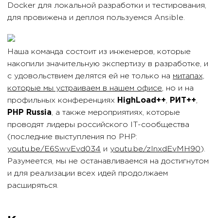
Docker для локальной разработки и тестирования,
для провижена и деплоя пользуемся Ansible.
Наша команда состоит из инженеров, которые
накопили значительную экспертизу в разработке, и
с удовольствием делятся ей не только на
митапах,
которые мы устраиваем в нашем офисе
, но и на
профильных конференциях
HighLoad++
,
РИТ++
,
PHP Russia
, а также мероприятиях, которые
проводят лидеры российского IT-сообщества
(последние выступления по PHP:
youtu.be/E6SwvEvd034
и
youtu.be/zInxdEvMH90
).
Разумеется, мы не останавливаемся на достигнутом
и для реализации всех идей продолжаем
расширяться.