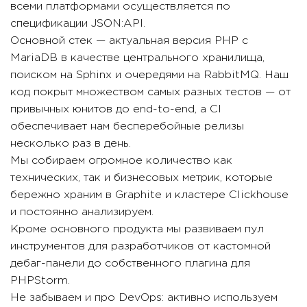
всеми платформами осуществляется по
спецификации JSON:API.
Основной стек — актуальная версия PHP с
MariaDB в качестве центрального хранилища,
поиском на Sphinx и очередями на RabbitMQ. Наш
код покрыт множеством самых разных тестов — от
привычных юнитов до end-to-end, а CI
обеспечивает нам бесперебойные релизы
несколько раз в день.
Мы собираем огромное количество как
технических, так и бизнесовых метрик, которые
бережно храним в Graphite и кластере Clickhouse
и постоянно анализируем.
Кроме основного продукта мы развиваем пул
инструментов для разработчиков от кастомной
дебаг-панели до собственного плагина для
PHPStorm.
Не забываем и про DevOps: активно используем