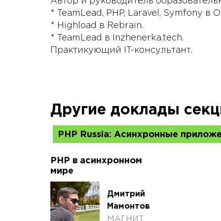
Автор и руководитель образователь
* TeamLead, PHP, Laravel, Symfony в O
* Highload в Rebrain.
* TeamLead в Inzhenerka.tech.
Практикующий IT-консультант.
Другие доклады секц
PHP Russia: Асинхронные приложе
PHP в асинхронном
мире
Дмитрий
Мамонтов
МАГНИТ