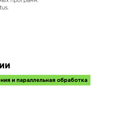
ных программ.
tus.
ии
ния и параллельная обработка