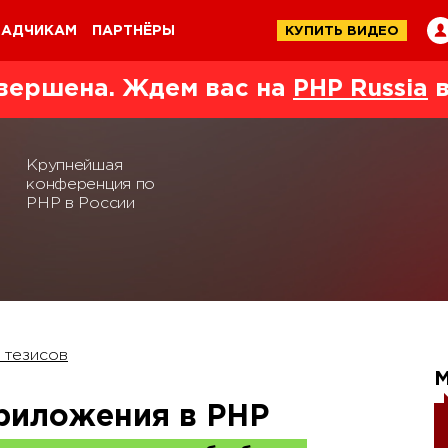
ЛАДЧИКАМ
ПАРТНЁРЫ
КУПИТЬ ВИДЕО
вершена. Ждем вас на
PHP Russia
в
Крупнейшая
конференция по
PHP в России
 тезисов
риложения в PHP