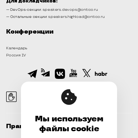
Для докладчиков:
— DevOps-секции:
speakers.devops@ontico.ru
— Остальные секции:
speakers.highload@ontico.ru
Конференции
Календарь
Россия IV
Нормы поведения
на конференции
Мы используем
Правовая информация
файлы cookie