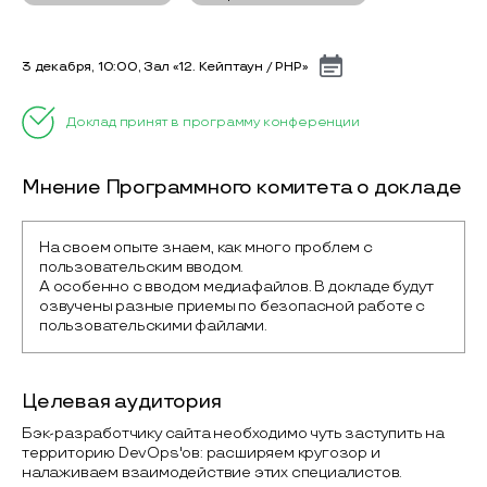
3 декабря, 10:00, Зал «12. Кейптаун / PHP»
Доклад принят в программу конференции
Мнение Программного комитета о докладе
На своем опыте знаем, как много проблем с 
пользовательским вводом.

А особенно с вводом медиафайлов. В докладе будут 
озвучены разные приемы по безопасной работе с 
пользовательскими файлами.
Целевая аудитория
Бэк-разработчику сайта необходимо чуть заступить на
территорию DevOps'ов: расширяем кругозор и
налаживаем взаимодействие этих специалистов.