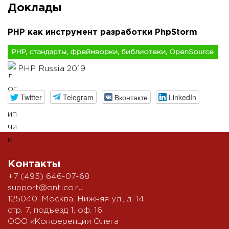
Доклады
PHP как инструмент разработки PhpStorm
PHP, стандарты, фреймворки, библиотеки, OpenSource
PHP Russia 2019
Twitter
Telegram
Вконтакте
LinkedIn
Контакты
+7 (495) 646-07-68
support@ontico.ru
125040, Москва, Нижняя ул., д. 14,
стр. 7, подъезд 1, оф. 16
ООО «Конференции Олега