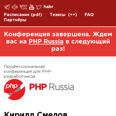
habr
Расписание
(pdf)
Тезисы
(++)
FAQ
Партнёры
Конференция завершена. Ждем
вас на
PHP Russia
в следующий
раз!
Профессиональная
конференция для PHP-
разработчиков
Кирилл Смелов