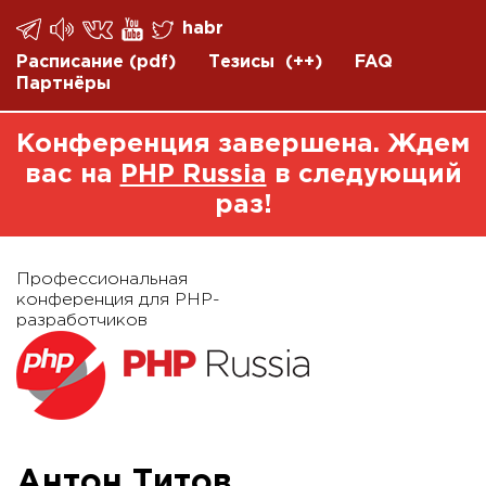
habr
Расписание
(pdf)
Тезисы
(++)
FAQ
Партнёры
Конференция завершена. Ждем
вас на
PHP Russia
в следующий
раз!
Профессиональная
конференция для PHP-
разработчиков
Антон Титов