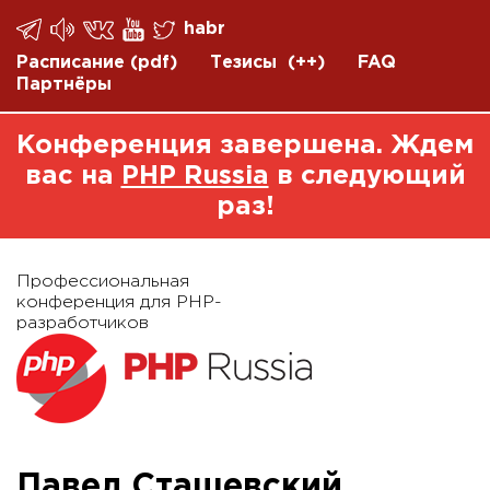
habr
Расписание
(pdf)
Тезисы
(++)
FAQ
Партнёры
Конференция завершена. Ждем
вас на
PHP Russia
в следующий
раз!
Профессиональная
конференция для PHP-
разработчиков
Павел Сташевский