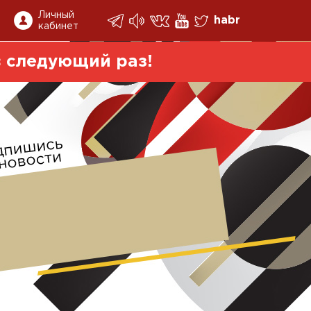
Личный
habr
кабинет
 следующий раз!