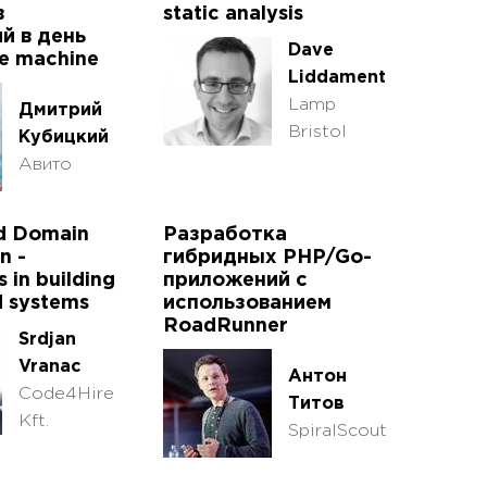
в
static analysis
й в день
Dave
te machine
Liddament
Lamp
Дмитрий
Bristol
Кубицкий
Авито
ed Domain
Разработка
n -
гибридных PHP/Go-
 in building
приложений с
d systems
использованием
RoadRunner
Srdjan
Vranac
Антон
Code4Hire
Титов
Kft.
SpiralScout