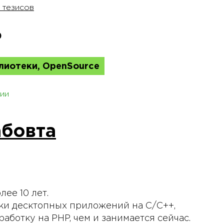
 тезисов
P
лиотеки, OpenSource
ии
бовта
ее 10 лет.
ки десктопных приложений на С/С++,
аботку на PHP, чем и занимается сейчас.