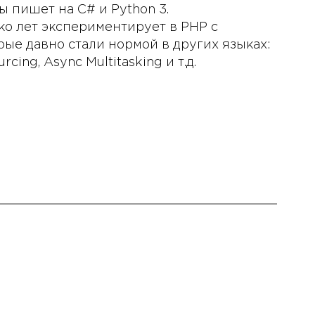
 пишет на C# и Python 3.
о лет экспериментирует в PHP с
рые давно стали нормой в других языках:
cing, Async Multitasking и т.д.