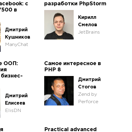
acebook: с
разработки PhpStorm
'500 в
Кирилл
Смелов
Дмитрий
JetBrains
Кушников
ManyChat
е ООП:
Самое интересное в
ция
PHP 8
 бизнес-
Дмитрий
Стогов
Zend by
Дмитрий
Perforce
Елисеев
ElisDN
я
Practical advanced