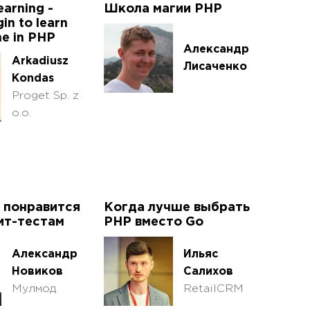
arning -
Школа магии PHP
in to learn
ne in PHP
Александр
Arkadiusz
Лисаченко
Kondas
Proget Sp. z
o.o.
 понравится
Когда лучше выбрать
ит-тестам
PHP вместо Go
Александр
Ильяс
Новиков
Салихов
Мулмод
RetailCRM