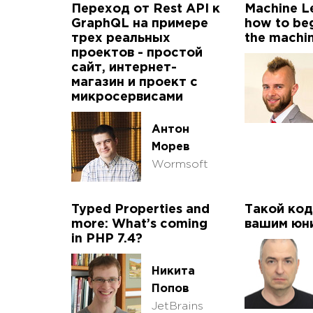
Переход от Rest API к
Machine Le
GraphQL на примере
how to beg
трех реальных
the machi
проектов - простой
сайт, интернет-
магазин и проект с
микросервисами
Антон
Морев
Wormsoft
Typed Properties and
Такой код
more: What’s coming
вашим юн
in PHP 7.4?
Никита
Попов
JetBrains