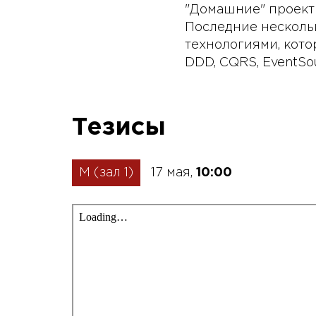
"Домашние" проекты
Последние нескольк
технологиями, кото
DDD, CQRS, EventSour
Тезисы
M (зал 1)
17 мая,
10:00