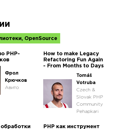
ии
лиотеки, OpenSource
во PHP-
How to make Legacy
ков
Refactoring Fun Again
- From Months to Days
Фрол
Tomáš
Крючков
Votruba
Авито
Czech &
Slovak PHP
Community
Pehapkari
 обработки
PHP как инструмент