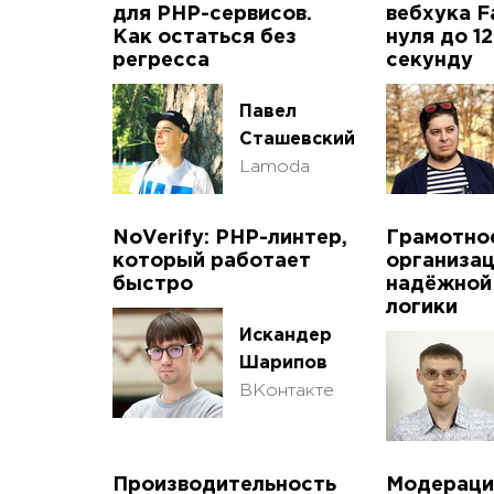
для PHP-сервисов.
вебхука F
Как остаться без
нуля до 12
регресса
секунду
Павел
Сташевский
Lamoda
NoVerify: PHP-линтер,
Грамотно
который работает
организа
быстро
надёжной
логики
Искандер
Шарипов
ВКонтакте
Производительность
Модераци