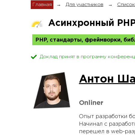
Главная
→
Для участников
→
Список
Aсинхронный PH
PHP, стандарты, фреймворки, биб
Доклад принят в программу конференц
Антон Ша
Onliner
Опыт разработки бол
Начинал с разработ
перешел в web-разр