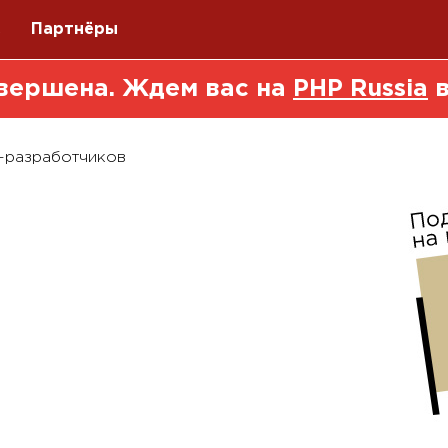
Q
Партнёры
вершена. Ждем вас на
PHP Russia
в
-разработчиков