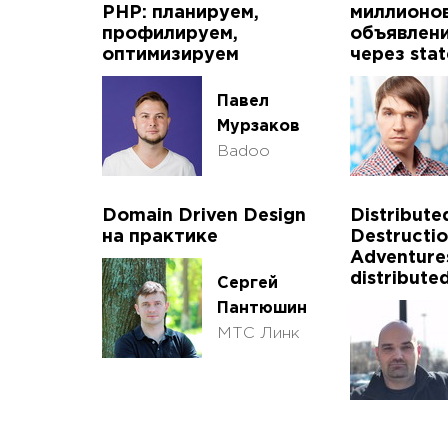
PHP: планируем,
миллионо
профилируем,
объявлени
оптимизируем
через sta
Павел
Мурзаков
Badoo
Domain Driven Design
Distribut
на практике
Destructio
Adventures
distribute
Сергей
Пантюшин
МТС Линк