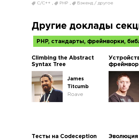
C/C++
,
PHP
,
Бэкенд / другое
Другие доклады секц
PHP, стандарты, фреймворки, биб
Climbing the Abstract
Устройст
Syntax Tree
фреймвор
James
Titcumb
Roave
Тесты на Codeception
Эволюция